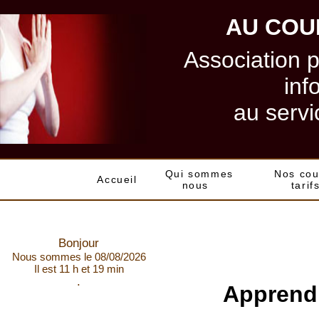
AU COU
Association 
inf
au servi
Qui sommes
Nos cou
Accueil
nous
tarif
Bonjour
Nous sommes le 08/08/2026
Il est 11 h et 19 min
.
Apprendr