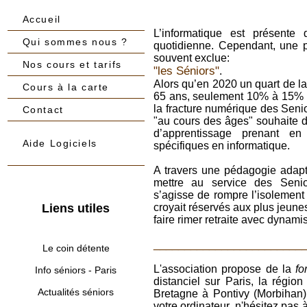
Accueil
L’informatique est présente
Qui sommes nous ?
quotidienne. Cependant, une p
souvent exclue:
Nos cours et tarifs
"les Séniors"
.
Alors qu’en 2020 un quart de 
Cours à la carte
65 ans, seulement 10% à 15% ut
la fracture numérique des Senior
Contact
"au cours des âges" souhaite d
d’apprentissage prenant en
Aide Logiciels
spécifiques en informatique.
A travers une pédagogie adap
mettre au service des Senior
s’agisse de rompre l’isolement
Liens utiles
croyait réservés aux plus jeunes
faire rimer retraite avec dynamis
________________________
Le coin détente
L'association propose de la
fo
Info séniors - Paris
distanciel sur Paris, la régi
Actualités séniors
Bretagne à Pontivy (Morbihan)
votre ordinateur, n'hésitez pas 